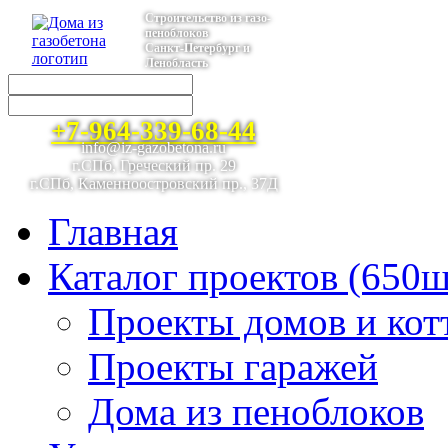
Строительство из газо-
пеноблоков
Санкт-Петербург и
Ленобласть
+7-964-339-68-44
info@iz-gazobetona.ru
г.СПб, Греческий пр. 29
г.СПб, Каменноостровский пр., 37Д
Главная
Каталог проектов (650ш
Проекты домов и кот
Проекты гаражей
Дома из пеноблоков