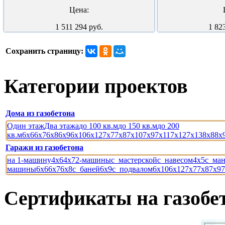
Цена:
1 511 294 руб.
1 82
Сохранить страницу:
Категории
проектов
Дома из газобетона
Один этаж
Два этажа
до 100 кв.м
до 150 кв.м
до 200
кв.м
6x6
6x7
6x8
6x9
6x10
6x12
7x7
7x8
7x10
7x9
7x11
7x12
7x13
8x8
8x
Гаражи из газобетона
на 1-машину
4x6
4x7
2-машины
с_мастерской
с_навесом
4x5
с_ман
машины
6x6
6x7
6x8
с_баней
6x9
с_подвалом
6x10
6x12
7x7
7x8
7x9
7
Сертификаты
на
газобе