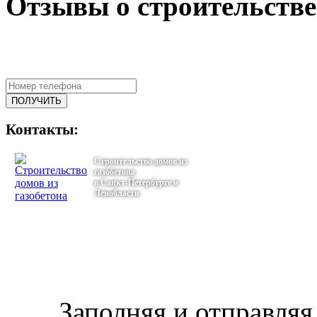
Отзывы
о
строительстве
ПОЛУЧИТЕ БЕСПЛАТНУЮ
КОНСУЛЬТАЦИЮ СПЕЦИАЛИСТ
Контакты:
Строительство домов из
газобетона
в Санкт-Петербурге и
Ленобласти
тел.: +7-964-339-68-44
г. Санкт-Петербург
Греческий пр. 29
Каменноостровский пр., 37Д, офис 535
Email: info@iz-gazobetona.ru
Заполняя и отправляя